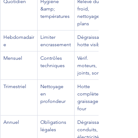
Quotidien
Hygiène 
Relevé du 
&amp; 
froid, 
températures
nettoyage 
plans
Hebdomadair
Limiter 
Dégraissage 
e
encrassement
hotte visible
Mensuel
Contrôles 
Vérif. 
techniques
moteurs, 
joints, sondes
Trimestriel
Nettoyage 
Hotte 
en 
complète, 
profondeur
graissage 
four
Annuel
Obligations 
Dégraissage 
légales
conduits, 
électricité