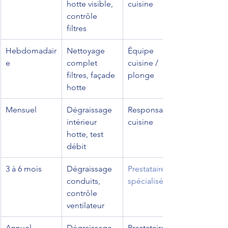
hotte visible, 
cuisine
contrôle 
filtres
Hebdomadair
Nettoyage 
Équipe 
e
complet 
cuisine / 
filtres, façade 
plonge
hotte
Mensuel
Dégraissage 
Responsable 
intérieur 
cuisine
hotte, test 
débit
3 à 6 mois
Dégraissage 
Prestataire 
conduits, 
spécialisé
contrôle 
ventilateur
Annuel
Dégraissage 
Prestataire 