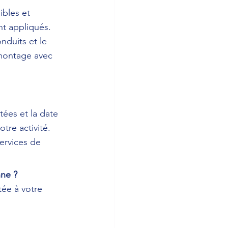
bles et 
nt appliqués. 
nduits et le 
emontage avec 
tées et la date 
re activité. 
ervices de 
nne ?
ée à votre 