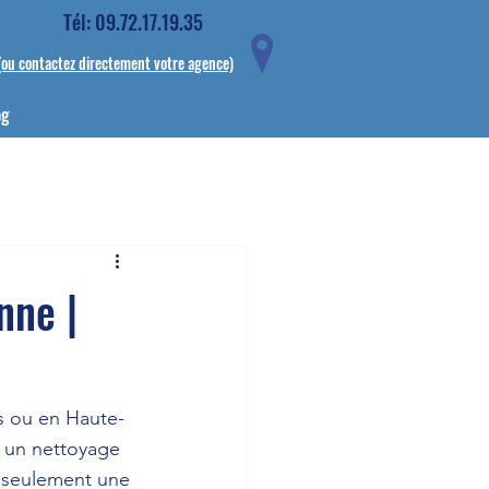
Tél: 09.72.17.19.35
(ou contactez directement votre agence)
og
nne |
es ou en Haute-
à un nettoyage 
s seulement une 