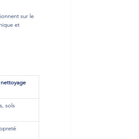
onnent sur le 
nique et 
 nettoyage 
s, sols
opreté 