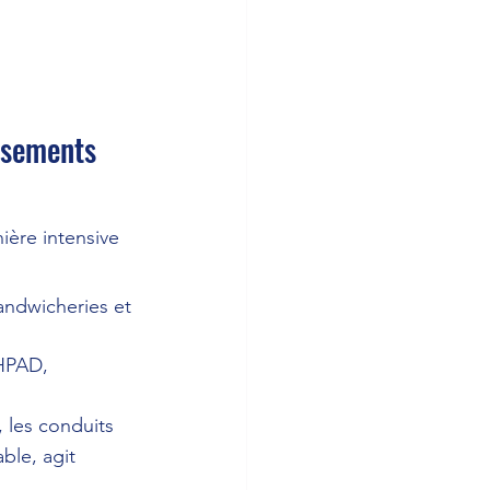
ssements 
ière intensive 
andwicheries et 
HPAD, 
, les conduits 
ble, agit 