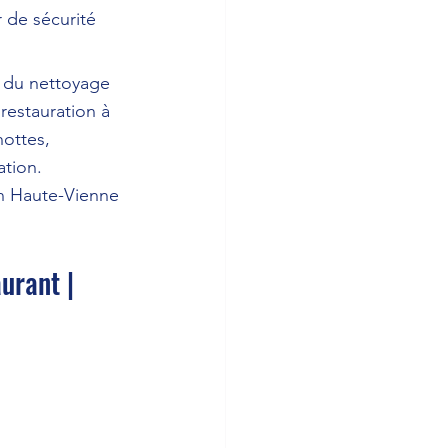
 de sécurité 
e du nettoyage 
restauration à 
ottes, 
ation. 
n Haute-Vienne 
urant | 