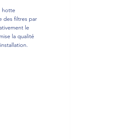
 hotte 
des filtres par 
ativement le 
ise la qualité 
nstallation.