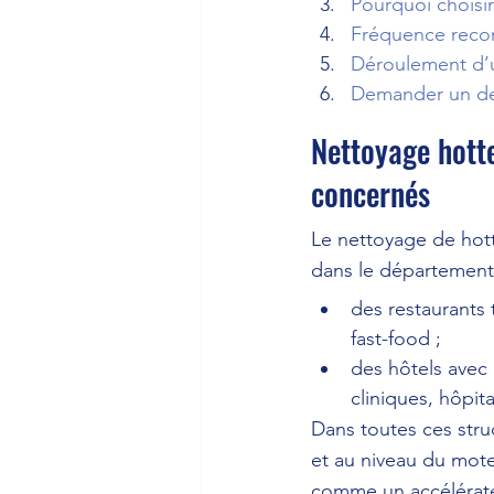
Pourquoi choisir
Fréquence rec
Déroulement d’u
Demander un de
Nettoyage hott
concernés
Le nettoyage de hott
dans le département
des restaurants 
fast-food ;
des hôtels avec
cliniques, hôpit
Dans toutes ces struc
et au niveau du mote
comme un accélérate