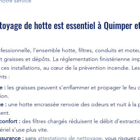
notre service
toyage de hotte est essentiel à Quimper et
essionnelle, l’ensemble hotte, filtres, conduits et moteu
graisses et dépôts. La réglementation finistérienne i
 ces installations, au cœur de la prévention incendie. Les
nts :
e :
 les graisses peuvent s’enflammer et propager le feu d
ion.
e :
 une hotte encrassée renvoie des odeurs et nuit à la 
ent.
onfort :
 des filtres chargés réduisent le débit d’extractio
riel s’use plus vite.
ssurance :
 sans 
attestations de nettoyage
, vous risquez