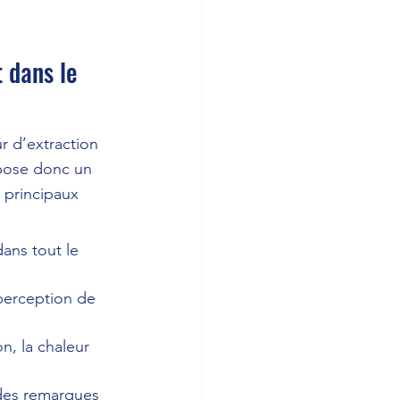
 dans le 
r d’extraction 
mpose donc un 
 principaux 
ans tout le 
perception de 
n, la chaleur 
 des remarques 