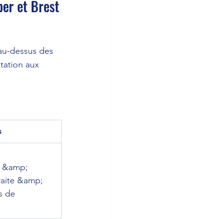
per et Brest
 au-dessus des 
tation aux 
s
s &amp; 
raite &amp; 
s de 