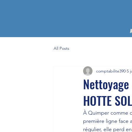
A
All Posts
comptabilite390
5 j
Nettoyage 
HOTTE SO
À Quimper comme dans
première ligne face 
régulier, elle perd 