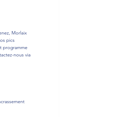
nez, Morlaix 
os pics 
 et programme 
actez-nous via 
encrassement 